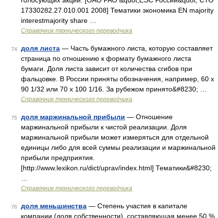
голосующих акций. [ОАО РАО &quot;ЕЭС России&quot; СТО
17330282.27.010.001 2008] Тематики экономика EN majority
interestmajority share …
Справочник технического переводчика
доля листа
— Часть бумажного листа, которую составляет
74
страница по отношению к формату бумажного листа
бумаги. Доля листа зависит от количества сгибов при
фальцовке. В России приняты обозначения, например, 60 х
90 1/32 или 70 х 100 1/16. За рубежом принято&#8230; …
Справочник технического переводчика
доля маржинальной прибыли
— Отношение
75
маржинальной прибыли к чистой реализации. Доля
маржинальной прибыли может измеряться для отдельной
единицы либо для всей суммы реализации и маржинальной
прибыли предприятия.
[http://www.lexikon.ru/dict/uprav/index.html] Тематики&#8230;
…
Справочник технического переводчика
доля меньшинства
— Степень участия в капитале
76
компании (доля собственности), составляющая менее 50 %