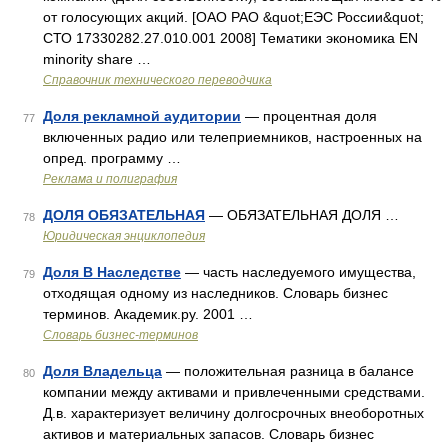
от голосующих акций. [ОАО РАО &quot;ЕЭС России&quot;
СТО 17330282.27.010.001 2008] Тематики экономика EN
minority share …
Справочник технического переводчика
Доля рекламной аудитории
— процентная доля
77
включенных радио или телеприемников, настроенных на
опред. программу …
Реклама и полиграфия
ДОЛЯ ОБЯЗАТЕЛЬНАЯ
— ОБЯЗАТЕЛЬНАЯ ДОЛЯ …
78
Юридическая энциклопедия
Доля В Наследстве
— часть наследуемого имущества,
79
отходящая одному из наследников. Словарь бизнес
терминов. Академик.ру. 2001 …
Словарь бизнес-терминов
Доля Владельца
— положительная разница в балансе
80
компании между активами и привлеченными средствами.
Д.в. характеризует величину долгосрочных внеоборотных
активов и материальных запасов. Словарь бизнес